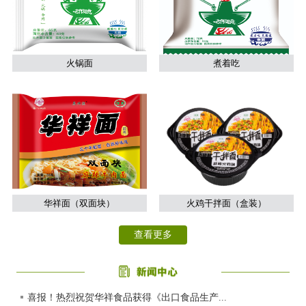
火锅面
煮着吃
华祥面（双面块）
火鸡干拌面（盒装）
查看更多
喜报！热烈祝贺华祥食品获得《出口食品生产...