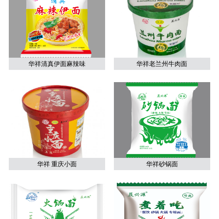
华祥清真伊面麻辣味
华祥老兰州牛肉面
华祥 重庆小面
华祥砂锅面