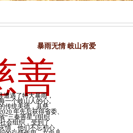
暴雨无情 岐山有爱
慈善
县遭遇了特大暴雨，
每一个岐山人的心。
的传统美德，县慈
020 年先后获得省委、
“三秦善星”(组织
秀社会组织，受到了
灾情，他们不忘初心，