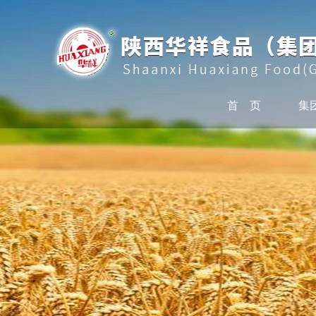
首 页
集