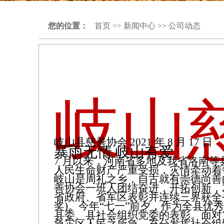
您的位置：
首页
>>
新闻中心
>>
公司动态
岐山
岐山县慈善协会 2021 年 8 月 17 日
暴雨无情 岐山有爱
7 月以来，河南省多地及我省洛南等
人民生命财产严重受损，灾情牵动着
岐山是周礼之乡，自古就有崇德尚善
善协会一班人团结奋进，开拓创新，2
省政府、省军区表彰并连续三界获全省
奖)。今年“七一”前夕，作为全县优
县委、县社会组织党委的表彰。面对