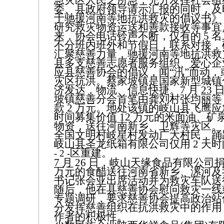
急灾区人民之所急，充分发挥社会组
委、县政府领导请示汇报的同时，及
于驰援河南等地抗洪救灾的倡议书》
研究救灾物资运送和善款接收等事宜
来，协会电话铃声不断，仅有的 5 
不分班内班外和节假日，联系对接，
汇聚慈善力量，驰援河南等地抗洪救
县多支慈善志愿者服务组织、爱心企
应县慈善协会的倡议，闻“汛”而动
灾区抗洪。蔡家坡镇是国家新型城镇
济发达，物流、信息快捷。7 月 23
坡镇慈善分会首笔由龚刘村张均丽等 
款 2 万元。地处该镇的岐山县飞鹰
时间募集价值 12 万元的米面油、
物资，送往河南新乡、卫辉等灾区。
全国文明村岐星村发动广大村民，踊跃捐
岐山县圣龙纸箱有限公司仅用 2 天时
区重建。
- 2 -
7 月 26 日，岐山天缘食品有限公司捐赠 
万元的食醋送往河南省新乡、漯河及
书记张会亚出席活动并为救灾车队送
随后，他在县慈善协会慰问救灾一线
专题调研，要求慈善协会提高政治站
分发挥慈善组织在抗洪救灾中的作用
作者的积极性。