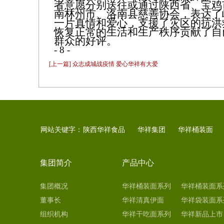
者意愿分别送往或通过陕西省、宝鸡市
南林州市、洛南县慈善协会，表达了
一片真情和爱心，支援了灾区的抗洪
恢复正常的生活和生产秩序贡献了自
群众的好评。
- 8 -
[上一篇] 众志成城战疫情 爱心华祥有大爱
网站关键字：
陕西华祥食品
华祥集团
华祥桶装面
集团简介
产品中心
集团概况
华祥桶装面系列
华祥桶装面系
董事长
（非油炸）
华祥清真伊面
（油炸）
华祥袋装面系
组织机构
华祥干吃面系列
（油炸）
华祥新品上市