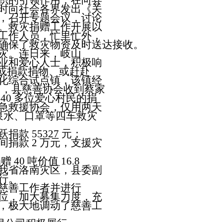
织的引领作用，在向县
时向社会各界发出《关
，召开专题会议，讨论
。救灾捐赠工作开展以
名工作人员，忙里忙外，
确保了救灾物资及时送
达接收。
灾。连日来，岐山
业和爱心人士，积极响
，或捐款捐物、或赶赴
化综合试点镇，该镇经
 日，县慈善协会收到蔡家
40 多位爱心村民的捐
应急救援协会，仅用两天
矿泉水、口罩等四车救灾
款 55327 元；
间捐款 2 万元，支援灾
40 吨价值 16.8
我省洛南灾区，县委副
行。
慈善工作者并进行
位，加大募集力度，充
，极大地调动了慈善工