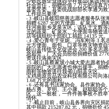
少数民族企业陕西华祥食品(集团)有
社会责任，捐赠价值 7 万元的清真
县委常委、县委统战部部长李通为救
工作提出要求。
岐山县岐阳慈善志愿者服务队张
- 3 -
捐赠 6287 元的方便面、矿泉水、
往河南新乡龙泉灾区；该队于文辉等志
元的蔬菜、矿泉水、方便面等物资送
店等镇组织干部职工捐款 14135 元。
爱心青年于亚妮、冯军刚等 3 名志
- 4 -
元方便面、面包、口罩等救灾物资自
岐山县传统文化促进会 200 多名志
急如焚，广大会员纷纷捐赠价值 277
资送往洛南灾区。
岐山县蔡家坡小城大爱志愿者协
- 5 -
容院的广大志愿者也伸出援手，捐赠价值
雨鞋等物资送往我省山阳县灾区。
宝鸡周原贡品农业科技有限公司向洛
1.68 万元的面粉。
还有县书法家协会、县作家协会
- 6 -
杨占勇、罗明、王小康、赵聪聪等个
区，这一桩桩，一件件善事枚不胜举
情怀。
截止目前，岐山县各界向灾区捐款物共计
- 7 -
其中捐款 215287.82 元，捐物折价 