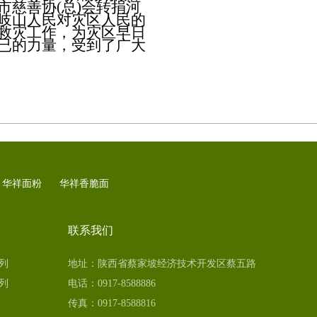
慈善协(总)会转捐河
岐山人民对灾区人民的
救灾工作，为灾区早日
已的力量，受到了广大
华祥面粉
华祥香脆面
联系我们
列
地址：陕西省蔡家坡经济技术开发区蔡五路
列
电话：0917-8588886
传真：0917-8588816