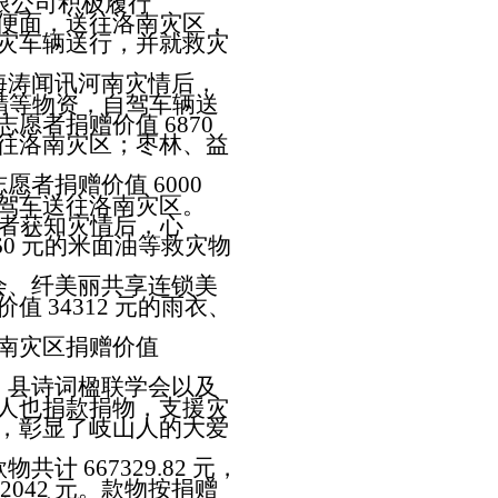
限公司积极履行
方便面，送往洛南灾区，
灾车辆送行，并就救灾
海涛闻讯河南灾情后，
酒精等物资，自驾车辆送
愿者捐赠价值 6870
往洛南灾区；枣林、益
愿者捐赠价值 6000
驾车送往洛南灾区。
愿者获知灾情后，心
60 元的米面油等救灾物
会、纤美丽共享连锁美
 34312 元的雨衣、
南灾区捐赠价值
、县诗词楹联学会以及
人也捐款捐物，支援灾
，彰显了岐山人的大爱
 667329.82 元，
452042 元。款物按捐赠