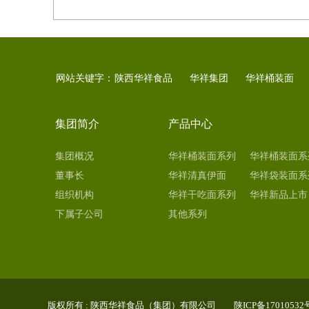
网站关键字：
陕西华祥食品
华祥集团
华祥桶装面
集团简介
产品中心
集团概况
华祥桶装面系列
华祥桶装面系
董事长
（非油炸）
华祥清真伊面
（油炸）
华祥袋装面系
组织机构
华祥干吃面系列
（油炸）
华祥新品上市
下属子公司
（油炸）
其他系列
版权所有
:
陕西华祥食品（集团）有限公司
陕ICP备17010532