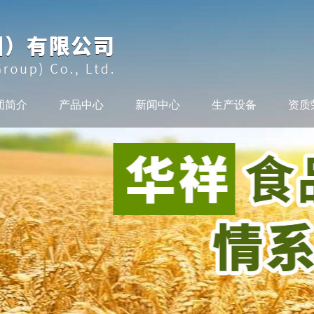
团简介
产品中心
新闻中心
生产设备
资质