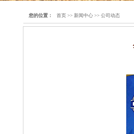
您的位置：
首页
>>
新闻中心
>>
公司动态